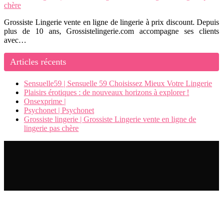
chère
Grossiste Lingerie vente en ligne de lingerie à prix discount. Depuis
plus de 10 ans, Grossistelingerie.com accompagne ses clients
avec…
Articles récents
Sensuelle59 | Sensuelle 59 Choisissez Mieux Votre Lingerie
Plaisirs érotiques : de nouveaux horizons à explorer !
Onsexprime |
Psychonet | Psychonet
Grossiste lingerie | Grossiste Lingerie vente en ligne de
lingerie pas chère